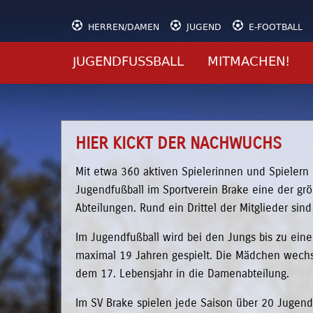



HERREN/DAMEN
JUGEND
E-FOOTBALL
JUGENDFUSSBALL
MITMACHEN!
HIER KICKT DER NACHWUCHS
Mit etwa 360 aktiven Spielerinnen und Spielern 
Jugendfußball im Sportverein Brake eine der gr
Abteilungen. Rund ein Drittel der Mitglieder si
Im Jugendfußball wird bei den Jungs bis zu eine
maximal 19 Jahren gespielt. Die Mädchen wechs
dem 17. Lebensjahr in die Damenabteilung.
Im SV Brake spielen jede Saison über 20 Jugend