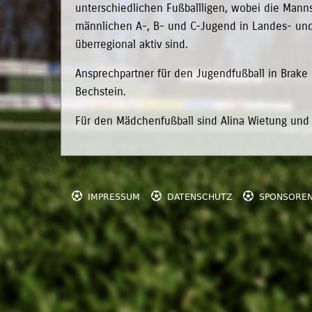
unterschiedlichen Fußballligen, wobei die Mann
männlichen A-, B- und C-Jugend in Landes- und 
überregional aktiv sind.
Ansprechpartner für den Jugendfußball in Brake i
Bechstein.
Für den Mädchenfußball sind Alina Wietung und



IMPRESSUM
DATENSCHUTZ
SPONSORE