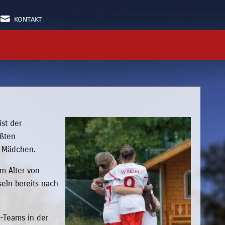

KONTAKT
ist der
ößten
nd Mädchen.
m Alter von
eln bereits nach
-Teams in der