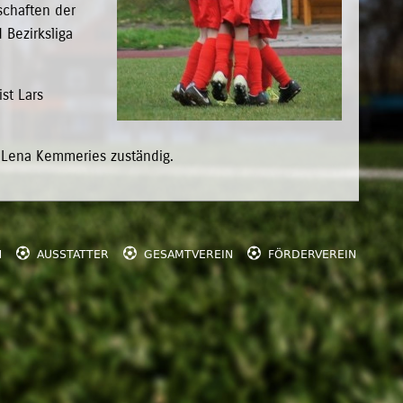
schaften der
Bezirksliga
st Lars
 Lena Kemmeries zuständig.



N
AUSSTATTER
GESAMTVEREIN
FÖRDERVEREIN