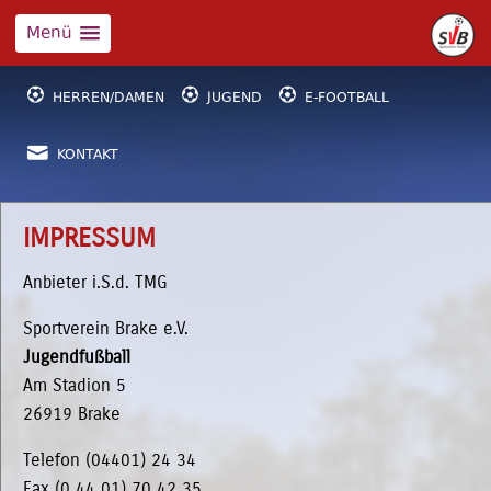
Menü



HERREN/DAMEN
JUGEND
E-FOOTBALL

KONTAKT
IMPRESSUM
Anbieter i.S.d. TMG
Sportverein Brake e.V.
Jugendfußball
Am Stadion 5
26919 Brake
Telefon (04401) 24 34
Fax (0 44 01) 70 42 35